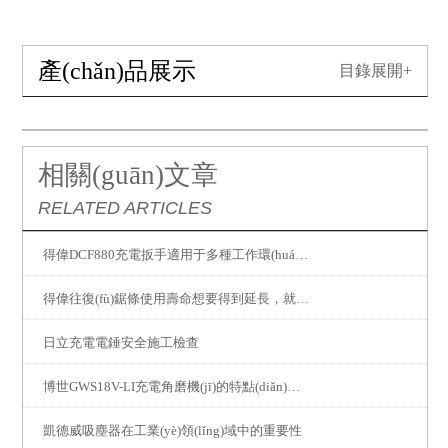
產(chǎn)品展示
目錄展開+
相關(guān)文章
RELATED ARTICLES
得偉DCF880充電扳手適用于多種工作環(huán)境
得偉往復(fù)鋸條使用壽命想要得到延長，就要注意以下問題
日立充電電錘安全施工檢查
博世GWS18V-LI充電角磨機(jī)的特點(diǎn)及附件
凱德威吸塵器在工業(yè)領(lǐng)域中的重要性